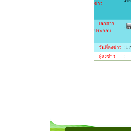
แบ
ข่าว
เอกสาร
:
ประกอบ
วันที่ลงข่าว
: 1 
ผู้ลงข่าว
: