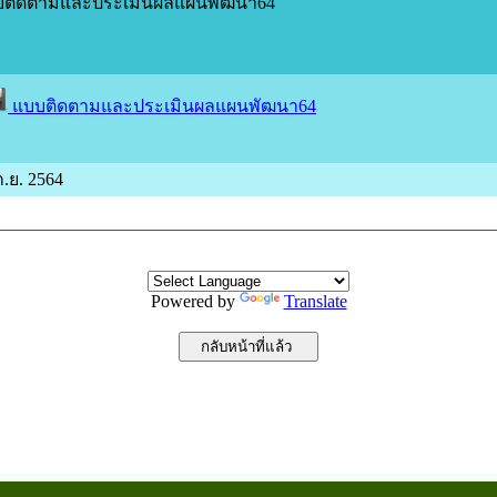
บติดตามและประเมินผลแผนพัฒนา64
แบบติดตามและประเมินผลแผนพัฒนา64
ก.ย. 2564
Powered by
Translate