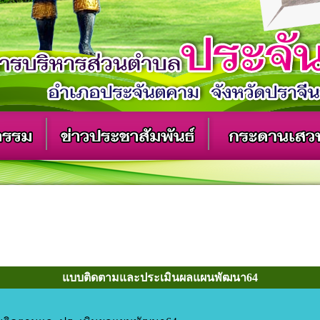
แบบติดตามและประเมินผลแผนพัฒนา64